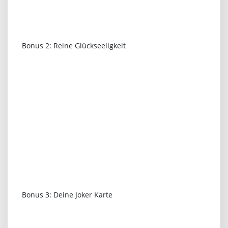
Bonus 2: Reine Glückseeligkeit
Bonus 3: Deine Joker Karte